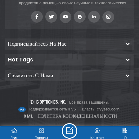
продуктов с помощью своих научных и технологических
диагностику, лазерную печать,
хранение данных и т. д. было
инноваций, чтобы предоставить клиентам
показано, что Nd:
Подписывайтесь На Нас
Hot Tags
Свяжитесь С Нами
© HG OPTRONICS.,INC.
Все права защищены.
Поддерживается сеть IPv6
Власть:
dyyseo.com
XML
ПОЛИТИКА КОНФИДЕНЦИАЛЬНОСТИ
Дом
Товары
Контакт
О