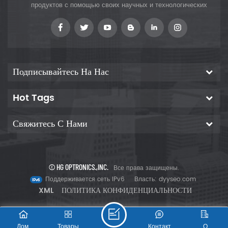
продуктов с помощью своих научных и технологических
инноваций, чтобы предоставить клиентам
Подписывайтесь На Нас
Hot Tags
Свяжитесь С Нами
© HG OPTRONICS.,INC.
Все права защищены.
Поддерживается сеть IPv6
Власть:
dyyseo.com
XML
ПОЛИТИКА КОНФИДЕНЦИАЛЬНОСТИ
Дом
Товары
Контакт
О