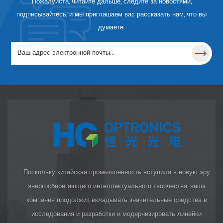
Пожалуйста, читайте дальше, следите за новостями,
может быть связано с
отражением, поглощением или
подписывайтесь, и мы приглашаем вас рассказать нам, что вы
их комбинацией. Пропускание
думаете.
в полосе пропускания можно
улучшить за счет
антиотражающего покрытия
на второй поверхности.
Поскольку китайская промышленность вступила в новую эру
энергосберегающего интеллектуального творчества, наша
компания продолжит вкладывать значительные средства в
исследования и разработки и модернизировать линейки