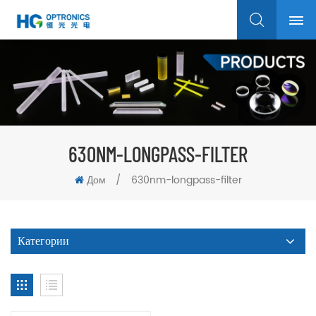
630NM-LONGPASS-FILTER
Дом
/
630nm-longpass-filter
Категории