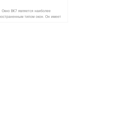
Окно BK7 является наиболее
ространенным типом окон. Он имеет
рошие характеристики в видимом и
нем инфракрасном диапазонах длин
н. В то же время окно BK7 идеально
ходит для приложений, требующих
мального отклонения передаваемого
Подходит для антибликового покрытия.