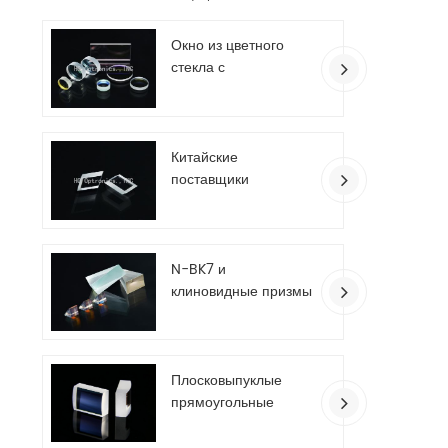
Окно из цветного
стекла с
антибликовым
покрытием
Китайские
поставщики
пользовательских
оптических
ромбовидных призм
N-BK7 и
клиновидные призмы
из плавленого
кварца
Плосковыпуклые
прямоугольные
цилиндрические
линзы