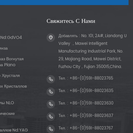
Свяжитесь С Нами
Добавлять : No. 101, 2A#, Liandong U
ы Nd:GdVO4
Valley ，Mawei Intelligent
инза
Manufacturing Industrial Park, No.
каз Вогнутая
29, Majiang Road, Mawei District,
а Plano
Fuzhou City，Fujian 350015,China.
 Хрусталя
Тел. :
+86-(0)591-88023765
х Кристаллов
Тел. :
+86-(0)591-88023635
лы NLO
Тел. :
+86-(0)591-88023630
ические
Тел. :
+86-(0)591-88023637
Тел. :
+86-(0)591-88023767
таллов Nd:YAG