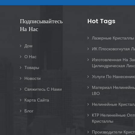
Подписывайтесь
Hot Tags
На Нас
Лазерные Кристалл
Дом
ИК Плосковогнутая Л
О Нас
Изготовленная На За
Цилиндрическая Линз
Товары
Услуги По Нанесению
Новости
Материал Нелинейны
Свяжитесь С Нами
LBO
Карта Сайта
Нелинейные Кристал
Блог
KTP Нелинейные Опт
Кристаллы
Производители Крис