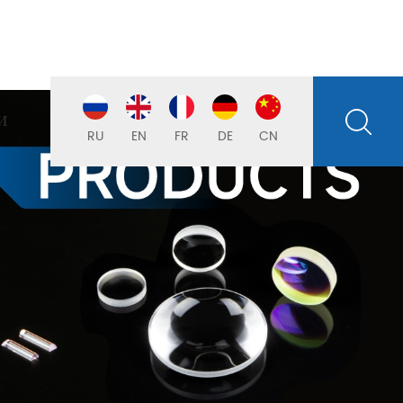
И
RU
EN
FR
DE
CN