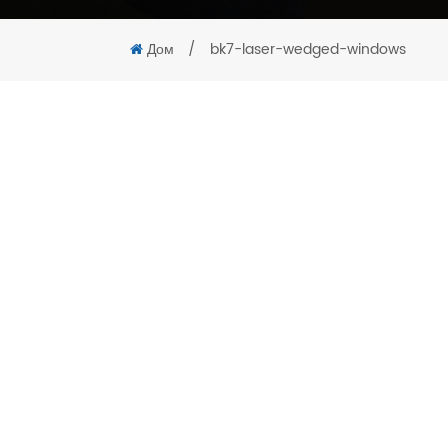
Дом
/
bk7-laser-wedged-windows