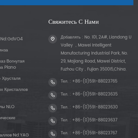
Свяжитесь С Нами
Добавлять : No. 101, 2A#, Liandong U
ы Nd:GdVO4
Valley ，Mawei Intelligent
инза
Manufacturing Industrial Park, No.
каз Вогнутая
29, Majiang Road, Mawei District,
а Plano
Fuzhou City，Fujian 350015,China.
 Хрусталя
Тел. :
+86-(0)591-88023765
х Кристаллов
Тел. :
+86-(0)591-88023635
лы NLO
Тел. :
+86-(0)591-88023630
ические
Тел. :
+86-(0)591-88023637
Тел. :
+86-(0)591-88023767
таллов Nd:YAG