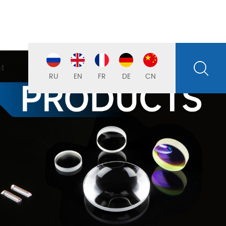
И
RU
EN
FR
DE
CN