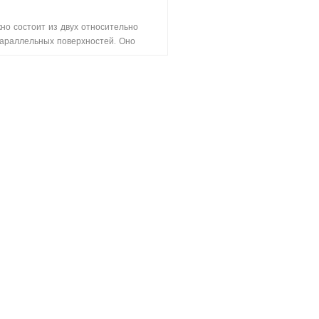
кно состоит из двух относительно
араллельных поверхностей. Оно
спользуется для разделения двух
ских сред, тем самым пропуская лучи.
ироко используется в проекционной
е, системе визуализации и оптической
измерительной системе.