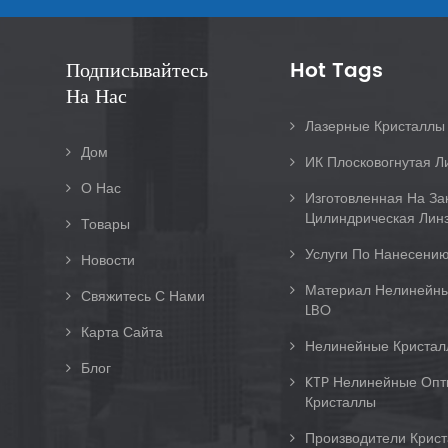
Подписывайтесь
Hot Tags
На Нас
Лазерные Кристалл
Дом
ИК Плосковогнутая Л
О Нас
Изготовленная На За
Цилиндрическая Линз
Товары
Услуги По Нанесению
Новости
Материал Нелинейны
Свяжитесь С Нами
LBO
Карта Сайта
Нелинейные Кристал
Блог
KTP Нелинейные Опт
Кристаллы
Производители Крис