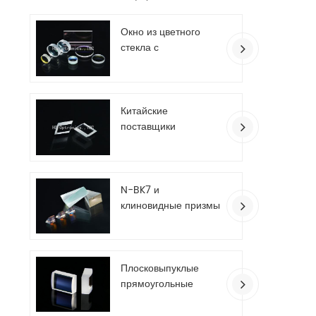
Окно из цветного
стекла с
антибликовым
покрытием
Китайские
поставщики
пользовательских
оптических
ромбовидных призм
N-BK7 и
клиновидные призмы
из плавленого
кварца
Плосковыпуклые
прямоугольные
цилиндрические
линзы