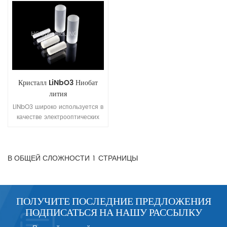
Кристалл LiNbO3 Ниобат
лития
LiNbO3 широко используется в
качестве электрооптических
модуляторов и модуляторов
добротности для Nd:YAG,
Nd:YLF и Ti:Sapphire лазеров,
В ОБЩЕЙ СЛОЖНОСТИ
1
СТРАНИЦЫ
а также в качестве
модуляторов для волоконной
оптики.
ПОЛУЧИТЕ ПОСЛЕДНИЕ ПРЕДЛОЖЕНИЯ
ПОДПИСАТЬСЯ НА НАШУ РАССЫЛКУ