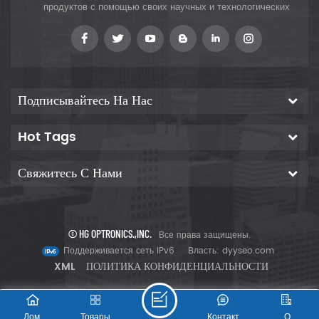
продуктов с помощью своих научных и технологических
инноваций, чтобы предоставить клиентам
Подписывайтесь На Нас
Hot Tags
Свяжитесь С Нами
© HG OPTRONICS.,INC.
Все права защищены.
Поддерживается сеть IPv6
Власть:
dyyseo.com
XML
ПОЛИТИКА КОНФИДЕНЦИАЛЬНОСТИ
Дом
Товары
Контакт
О