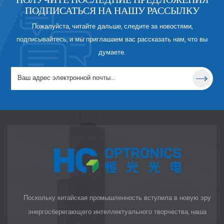
является лучшим выбором для
ПОДПИСАТЬСЯ НА НАШУ РАССЫЛКУ
передачи от УФ до ИК.
Пожалуйста, читайте дальше, следите за новостями,
подписывайтесь, и мы приглашаем вас рассказать нам, что вы
думаете.
Поскольку китайская промышленность вступила в новую эру
энергосберегающего интеллектуального творчества, наша