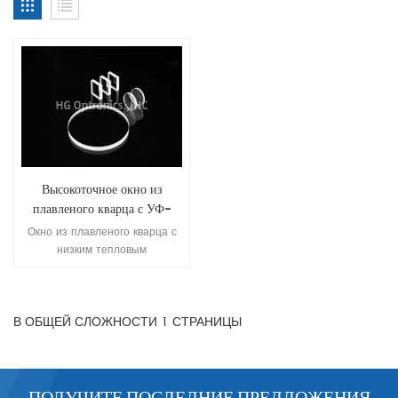
Высокоточное окно из
плавленого кварца с УФ-
излучением
Окно из плавленого кварца с
низким тепловым
расширением,
обеспечивающее
стабильность и устойчивость к
В ОБЩЕЙ СЛОЖНОСТИ
1
СТРАНИЦЫ
тепловому удару при больших
колебаниях температуры,
широкий температурный
рабочий диапазон и высокий
порог повреждения лазером,
ПОЛУЧИТЕ ПОСЛЕДНИЕ ПРЕДЛОЖЕНИЯ