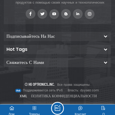
продуктов с помощью своих научных и технологических
инноваций, чтобы предоставить клиентам
Подписывайтесь На Нас
Hot Tags
Свяжитесь С Нами
© HG OPTRONICS.,INC.
Все права защищены.
Поддерживается сеть IPv6
Власть:
dyyseo.com
XML
ПОЛИТИКА КОНФИДЕНЦИАЛЬНОСТИ
Дом
Товары
Контакт
О