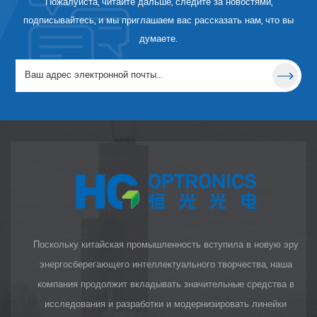
Пожалуйста, читайте дальше, следите за новостями,
OPTRONICS предлагает
плосковыпуклые линзы с
подписывайтесь, и мы приглашаем вас рассказать нам, что вы
различными вариантами
думаете.
покрытия.
Поскольку китайская промышленность вступила в новую эру
энергосберегающего интеллектуального творчества, наша
компания продолжит вкладывать значительные средства в
исследования и разработки и модернизировать линейки