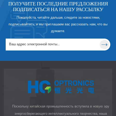
применений. Механическая и
ПОЛУЧИТЕ ПОСЛЕДНИЕ ПРЕДЛОЖЕНИЯ
химическая стабильность YAG
ПОДПИСАТЬСЯ НА НАШУ РАССЫЛКУ
сравнима с сапфировым
Пожалуйста, читайте дальше, следите за новостями,
кристаллом, но YAG уникален
тем, что не имеет двойного
подписывайтесь, и мы приглашаем вас рассказать нам, что вы
лучепреломления, что
думаете.
чрезвычайно важно для
некоторых оптических
приложений.
Поскольку китайская промышленность вступила в новую эру
энергосберегающего интеллектуального творчества, наша