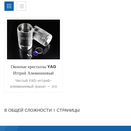
Оконные кристаллы YAG
Иттрий Алюминиевый
гранат
Чистый YAG-иттрий-
алюминиевый гранат — это
новая подложка и материал
для окон, который можно
использовать как для УФ-, так
В ОБЩЕЙ СЛОЖНОСТИ
1
СТРАНИЦЫ
и для ИК-оптики. Это
особенно полезно для
высокотемпературных и
высокоэнергетических