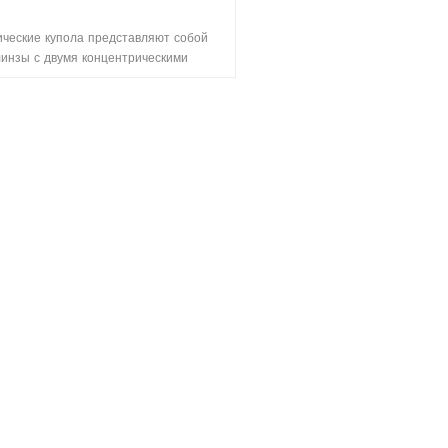
ческие купола представляют собой
линзы с двумя концентрическими
ическими поверхностями. Иногда их
ют изогнутыми плоскопараллельными
астинами. Следовательно, принято
делять параллельность между двумя
ностями как максимальное изменение
щины между двумя поверхностями.