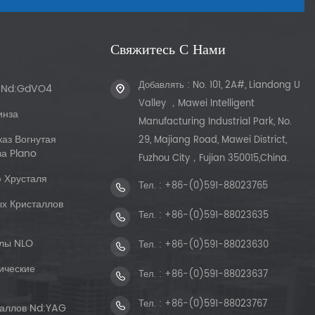
Свяжитесь С Нами
Добавлять : No. 101, 2A#, Liandong U
ы Nd:GdVO4
Valley ，Mawei Intelligent
инза
Manufacturing Industrial Park, No.
каз Вогнутая
29, Majiang Road, Mawei District,
а Plano
Fuzhou City，Fujian 350015,China.
 Хрусталя
Тел. :
+86-(0)591-88023765
х Кристаллов
Тел. :
+86-(0)591-88023635
лы NLO
Тел. :
+86-(0)591-88023630
ические
Тел. :
+86-(0)591-88023637
Тел. :
+86-(0)591-88023767
таллов Nd:YAG