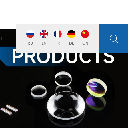
И
RU
EN
FR
DE
CN