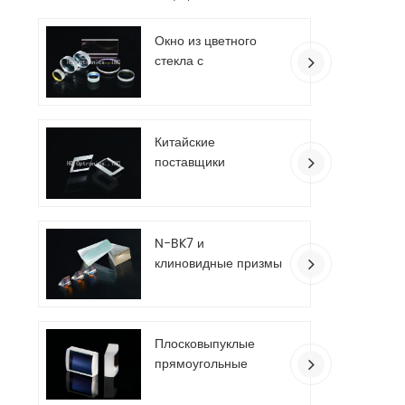
Окно из цветного
стекла с
антибликовым
покрытием
Китайские
поставщики
пользовательских
оптических
ромбовидных призм
N-BK7 и
клиновидные призмы
из плавленого
кварца
Плосковыпуклые
прямоугольные
цилиндрические
линзы