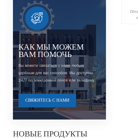
Опти
сфер
называ
пл
опре
КАК МЫ МОЖЕМ
поверх
ВАМ ПОМОЧЬ
тол
Вы можете связаться с нами любым
удобным для вас способом. Мы доступны
24/7 по электронной почте или телефону.
СВЯЖИТЕСЬ С НАМИ
НОВЫЕ ПРОДУКТЫ