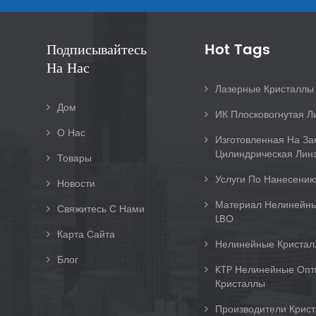
Подписывайтесь
Hot Tags
На Нас
Лазерные Кристалл
Дом
ИК Плосковогнутая Л
О Нас
Изготовленная На За
Цилиндрическая Линз
Товары
Услуги По Нанесению
Новости
Материал Нелинейны
Свяжитесь С Нами
LBO
Карта Сайта
Нелинейные Кристал
Блог
KTP Нелинейные Опт
Кристаллы
Производители Крис