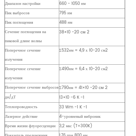
Диапазон настройки
660 - 1050 нм
Пик выбросов
795 нм
Пик поглощения
488 нм
-20
см
2
Сечение поглощения на
38×10
пиковой длине волны
Поперечное сечение
Σ532нм = 4,9 х 10-20 см2
излучения
Поперечное сечение
Σ490нм = 6,4 х 10-20 см2
излучения
-20
см
2
Поперечное сечение выбросов
Σ790нм = 41×10
-6
К
-1
дн/дТ
13×10
-1
K
-1
Теплопроводность
33 Wm
Лазерное действие
4-уровневый виброник
Время жизни флуоресценции
3,2 мкс (T=300K)
Показатель преломления
1,76 при 800 нм