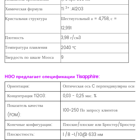
3+
Химическая формула
Ti
:Al2O3
Кристальная структура
Шестиугольный а = 4,758, с =
12,991
Плотность
3,98 г/см3
Температура плавления
2040
℃
Твердость по шкале Мооса
9
HGO предлагает спецификации Tisapphire:
Ориентация:
Оптическая ось C перпендикулярна оси с
Концентрация Ti2O3:
0,03 - 0,25 мас. %
Показатель качества
100~250 По запросу клиентов
(FOM):
Конечные конфигурации:
Плоские/плоские или Брюстер/Брюстер к
l /8 ~1/10@ 633 нм
Плоскостность: