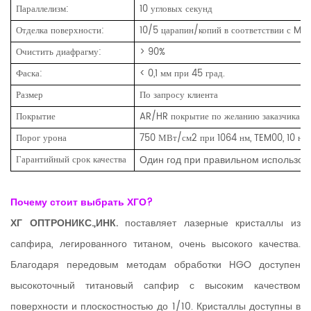
Параллелизм:
10 угловых секунд
Отделка поверхности:
10/5 царапин/копий в соответствии с M
Очистить диафрагму:
> 90%
Фаска:
< 0,1 мм при 45 град.
Размер
По запросу клиента
Покрытие
AR/HR покрытие по желанию заказчика
Порог урона
750 МВт/см2 при 1064 нм, TEM00, 10 нс, 
Один год при правильном использов
Гарантийный срок качества
Почему стоит выбрать ХГО?
ХГ ОПТРОНИКС.,ИНК.
поставляет лазерные кристаллы из
сапфира, легированного титаном, очень высокого качества.
Благодаря передовым методам обработки HGO доступен
высокоточный титановый сапфир с высоким качеством
поверхности и плоскостностью до 1/10. Кристаллы доступны в