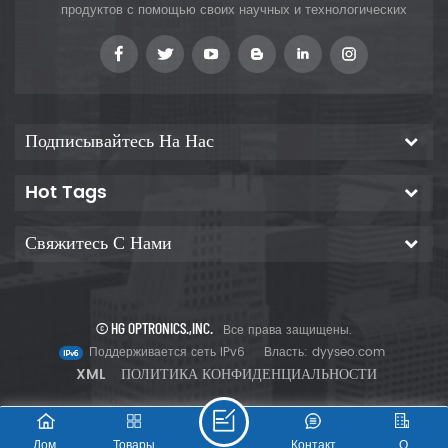
продуктов с помощью своих научных и технологических
инноваций, чтобы предоставить клиентам
Подписывайтесь На Нас
Hot Tags
Свяжитесь С Нами
© HG OPTRONICS.,INC.
Все права защищены.
Поддерживается сеть IPv6
Власть:
dyyseo.com
XML
ПОЛИТИКА КОНФИДЕНЦИАЛЬНОСТИ
Дом
Товары
Контакт
О