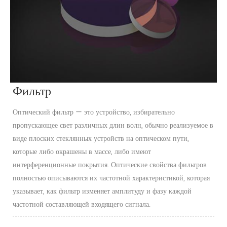
Фильтр
Оптический фильтр — это устройство, избирательно
пропускающее свет различных длин волн, обычно реализуемое в
виде плоских стеклянных устройств на оптическом пути,
которые либо окрашены в массе, либо имеют
интерференционные покрытия. Оптические свойства фильтров
полностью описываются их частотной характеристикой, которая
указывает, как фильтр изменяет амплитуду и фазу каждой
частотной составляющей входящего сигнала.