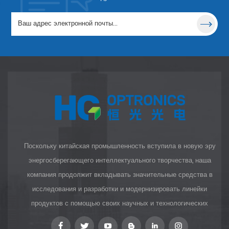
диапазона, и оно
полезную волну от
используется для
400 до 1200 нм
выборочной
для лазерного
передачи части
оборудования,
спектра при
такого как
отклонении всех
фотоомоложение,
других длин волн.
удаление волос,
лечение сосудов и
акне, омоложение
кожи.
Поскольку китайская промышленность вступила в новую эру
энергосберегающего интеллектуального творчества, наша
компания продолжит вкладывать значительные средства в
исследования и разработки и модернизировать линейки
продуктов с помощью своих научных и технологических
инноваций, чтобы предоставить клиентам